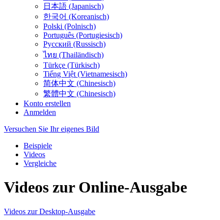
日本語 (Japanisch)
한국어 (Koreanisch)
Polski (Polnisch)
Português (Portugiesisch)
Русский (Russisch)
ไทย (Thailändisch)
Türkçe (Türkisch)
Tiếng Việt (Vietnamesisch)
简体中文 (Chinesisch)
繁體中文 (Chinesisch)
Konto erstellen
Anmelden
Versuchen Sie Ihr eigenes Bild
Beispiele
Videos
Vergleiche
Videos zur Online-Ausgabe
Videos zur Desktop-Ausgabe