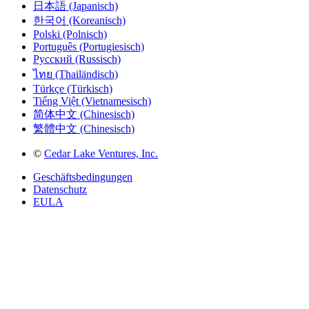
日本語 (Japanisch)
한국어 (Koreanisch)
Polski (Polnisch)
Português (Portugiesisch)
Русский (Russisch)
ไทย (Thailändisch)
Türkçe (Türkisch)
Tiếng Việt (Vietnamesisch)
简体中文 (Chinesisch)
繁體中文 (Chinesisch)
©
Cedar Lake Ventures, Inc.
Geschäftsbedingungen
Datenschutz
EULA