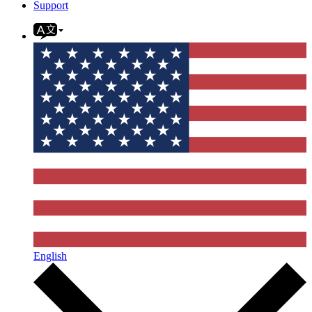
Support
English