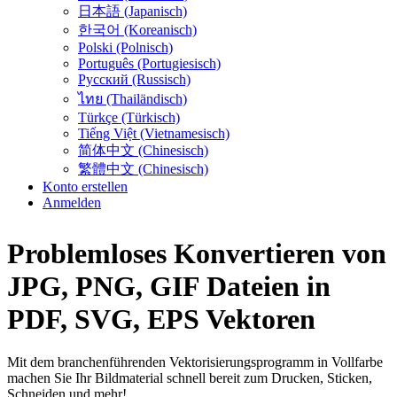
日本語 (Japanisch)
한국어 (Koreanisch)
Polski (Polnisch)
Português (Portugiesisch)
Русский (Russisch)
ไทย (Thailändisch)
Türkçe (Türkisch)
Tiếng Việt (Vietnamesisch)
简体中文 (Chinesisch)
繁體中文 (Chinesisch)
Konto erstellen
Anmelden
Problemloses Konvertieren von
JPG, PNG, GIF
Dateien
in
PDF, SVG, EPS
Vektoren
Mit dem branchenführenden Vektorisierungsprogramm in Vollfarbe
machen Sie Ihr Bildmaterial schnell bereit zum Drucken, Sticken,
Schneiden und mehr!