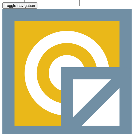
File Picker
Paste Target
Toggle navigation