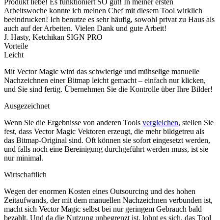
Produkt liebe! Es funktioniert SO gut! In meiner ersten
Arbeitswoche konnte ich meinen Chef mit diesem Tool wirklich
beeindrucken! Ich benutze es sehr häufig, sowohl privat zu Haus als
auch auf der Arbeiten. Vielen Dank und gute Arbeit!
J. Hasty, Ketchikan SIGN PRO
Vorteile
Leicht
Mit Vector Magic wird das schwierige und mühselige manuelle
Nachzeichnen einer Bitmap leicht gemacht – einfach nur klicken,
und Sie sind fertig. Übernehmen Sie die Kontrolle über Ihre Bilder!
Ausgezeichnet
Wenn Sie die Ergebnisse von anderen Tools
vergleichen
, stellen Sie
fest, dass Vector Magic Vektoren erzeugt, die mehr bildgetreu als
das Bitmap-Original sind. Oft können sie sofort eingesetzt werden,
und falls noch eine Bereinigung durchgeführt werden muss, ist sie
nur minimal.
Wirtschaftlich
Wegen der enormen Kosten eines Outsourcing und des hohen
Zeitaufwands, der mit dem manuellen Nachzeichnen verbunden ist,
macht sich Vector Magic selbst bei nur geringem Gebrauch bald
bezahlt. Und da die Nutzung unbegrenzt ist, lohnt es sich, das Tool